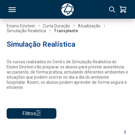
Ensino Einstein
Curta Duração
Atualização
Simulação Realística
Transplante
RSO
Simulação Realística
TIVAS
Os cursos realizados no Centro de Simulação Realística do
Ensino Einstein irão preparar os alunos para prestar assistência
S
IN
ao paciente, de forma prática, simulando diferentes ambientes e
situações que podem ocorrer no dia a dia do ambiente
hospitalar. Assim, os alunos podem aprender de forma segura e
ONAL
eficiente.
 MBA
Filtros
1
NTRO