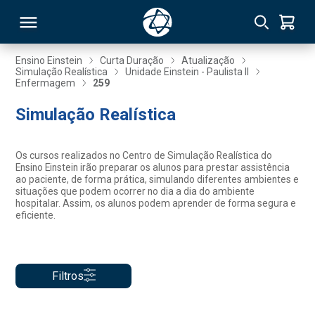
Ensino Einstein
Curta Duração
Atualização
Simulação Realística
Unidade Einstein - Paulista II
Enfermagem
259
RSO
Simulação Realística
TIVAS
Os cursos realizados no Centro de Simulação Realística do
S
IN
Ensino Einstein irão preparar os alunos para prestar assistência
ao paciente, de forma prática, simulando diferentes ambientes e
situações que podem ocorrer no dia a dia do ambiente
ONAL
hospitalar. Assim, os alunos podem aprender de forma segura e
eficiente.
 MBA
Filtros
NTRO