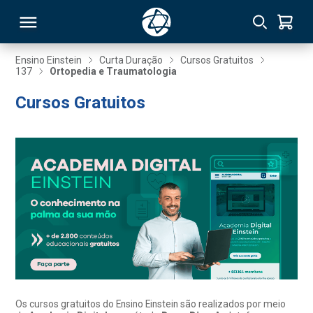
Ensino Einstein
Curta Duração
Cursos Gratuitos
137
Ortopedia e Traumatologia
RSO
Cursos Gratuitos
TIVAS
S
IN
ONAL
 MBA
Os cursos gratuitos do Ensino Einstein são realizados por meio
NTRO