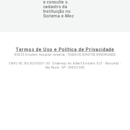
e consulte o
cadastro da
Instituição no
Sistema e-Mec
Termos de Uso e Política de Privacidade
©2025 Einstein Hospital Israelita -
TODOS OS DIREITOS RESERVADOS
CNPJ: 60.765.823/0001-30 - Endereço: Av. Albert Einstein, 627 - Morumbi -
São Paulo - SP - 05652-000
Ol
C
p
t