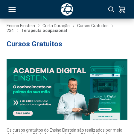
Ensino Einstein
Curta Duração
Cursos Gratuitos
234
Terapeuta ocupacional
RSO
Cursos Gratuitos
TIVAS
S
IN
ONAL
 MBA
Os cursos gratuitos do Ensino Einstein são realizados por meio
NTRO