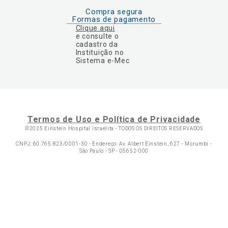
Compra segura
Formas de pagamento
Clique aqui
e consulte o
cadastro da
Instituição no
Sistema e-Mec
Termos de Uso e Política de Privacidade
©2025 Einstein Hospital Israelita -
TODOS OS DIREITOS RESERVADOS
CNPJ: 60.765.823/0001-30 - Endereço: Av. Albert Einstein, 627 - Morumbi -
São Paulo - SP - 05652-000
Ol