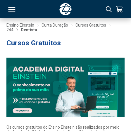
Ensino Einstein
Curta Duração
Cursos Gratuitos
244
Dentista
RSO
Cursos Gratuitos
TIVAS
S
IN
ONAL
 MBA
Os cursos gratuitos do Ensino Einstein são realizados por meio
NTRO