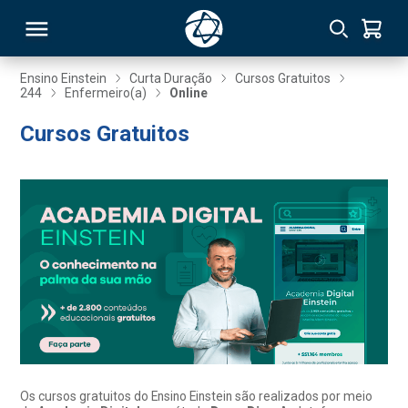
Ensino Einstein
Curta Duração
Cursos Gratuitos
244
Enfermeiro(a)
Online
RSO
Cursos Gratuitos
TIVAS
S
IN
ONAL
 MBA
Os cursos gratuitos do Ensino Einstein são realizados por meio
NTRO