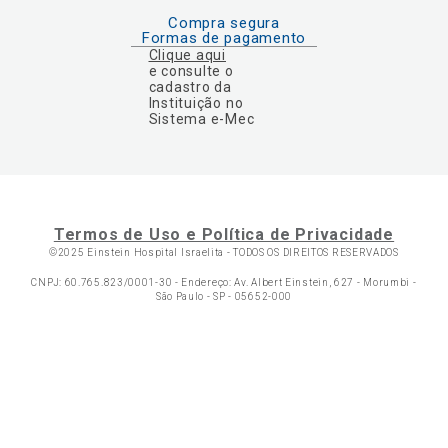
Compra segura
Formas de pagamento
Clique aqui
e consulte o
cadastro da
Instituição no
Sistema e-Mec
Termos de Uso e Política de Privacidade
©2025 Einstein Hospital Israelita -
TODOS OS DIREITOS RESERVADOS
CNPJ: 60.765.823/0001-30 - Endereço: Av. Albert Einstein, 627 - Morumbi -
São Paulo - SP - 05652-000
Ol