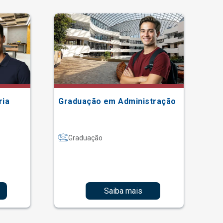
ria
Graduação em Administração
Gr
Graduação
Saiba mais