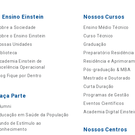
 Ensino Einstein
Nossos Cursos
obre a Sociedade
Ensino Médio Técnico
obre o Ensino Einstein
Curso Técnico
ossas Unidades
Graduação
iblioteca
Preparatório Residência
cademia Einstein de
Residência e Aprimora
xcelência Operacional
Pós-graduação & MBA
log Fique por Dentro
Mestrado e Doutorado
Curta Duração
aça Parte
Programas de Gestão
Eventos Científicos
lumni
Academia Digital Einstei
ducação em Saúde da População
undo de Estímulo ao
Nossos Centros
onhecimento