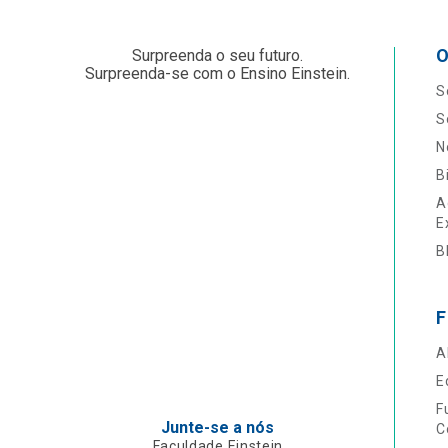
O
Surpreenda o seu futuro.
Surpreenda-se com o Ensino Einstein.
S
S
N
B
A
E
B
F
A
E
F
Junte-se a nós
C
Faculdade Einstein