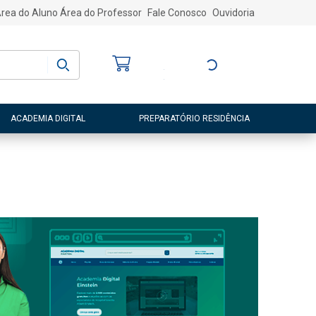
rea do Aluno
Área do Professor
Fale Conosco
Ouvidoria
Bem-vindo
(a)
Entre ou Cadastre-
se
ACADEMIA DIGITAL
PREPARATÓRIO RESIDÊNCIA