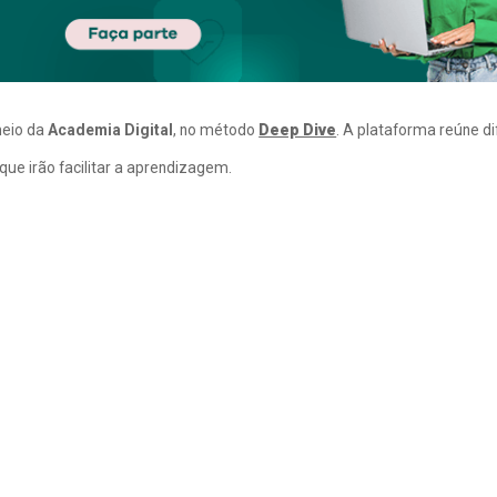
meio da
Academia Digital
, no método
Deep Dive
. A plataforma reúne d
ue irão facilitar a aprendizagem.