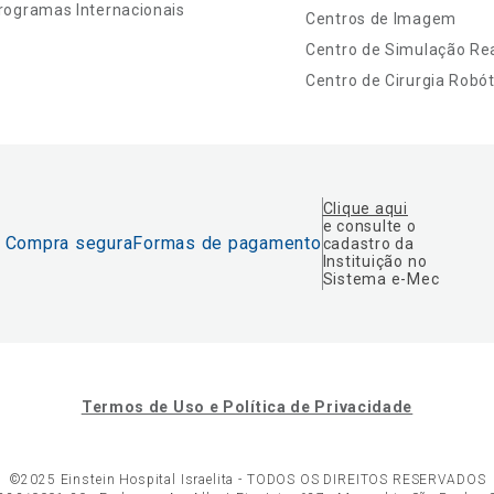
rogramas Internacionais
Centros de Imagem
Centro de Simulação Rea
Centro de Cirurgia Robót
Clique aqui
e consulte o
Compra segura
Formas de pagamento
cadastro da
Instituição no
Sistema e-Mec
Termos de Uso e Política de Privacidade
©2025 Einstein Hospital Israelita -
TODOS OS DIREITOS RESERVADOS