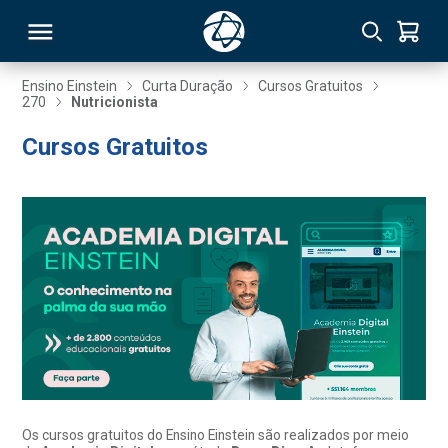
Ensino Einstein
Curta Duração
Cursos Gratuitos
270
Nutricionista
RSO
Cursos Gratuitos
TIVAS
S
IN
ONAL
 MBA
Os cursos gratuitos do Ensino Einstein são realizados por meio
NTRO