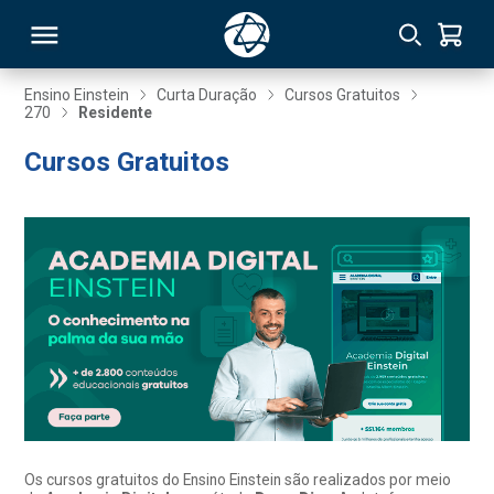
Ensino Einstein
Curta Duração
Cursos Gratuitos
270
Residente
RSO
Cursos Gratuitos
TIVAS
S
IN
ONAL
 MBA
Os cursos gratuitos do Ensino Einstein são realizados por meio
NTRO