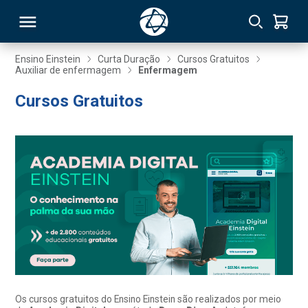
Ensino Einstein
Curta Duração
Cursos Gratuitos
Auxiliar de enfermagem
Enfermagem
RSO
Cursos Gratuitos
TIVAS
S
IN
ONAL
 MBA
Os cursos gratuitos do Ensino Einstein são realizados por meio
NTRO