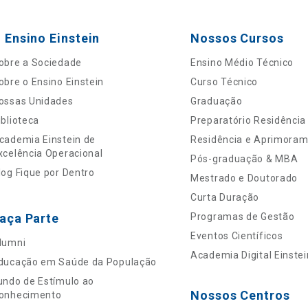
 Ensino Einstein
Nossos Cursos
obre a Sociedade
Ensino Médio Técnico
obre o Ensino Einstein
Curso Técnico
ossas Unidades
Graduação
iblioteca
Preparatório Residência
cademia Einstein de
Residência e Aprimora
xcelência Operacional
Pós-graduação & MBA
log Fique por Dentro
Mestrado e Doutorado
Curta Duração
aça Parte
Programas de Gestão
Eventos Científicos
lumni
Academia Digital Einstei
ducação em Saúde da População
undo de Estímulo ao
Nossos Centros
onhecimento