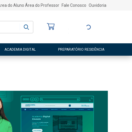
rea do Aluno
Área do Professor
Fale Conosco
Ouvidoria
Bem-vindo
(a)
Entre ou Cadastre-
se
ACADEMIA DIGITAL
PREPARATÓRIO RESIDÊNCIA