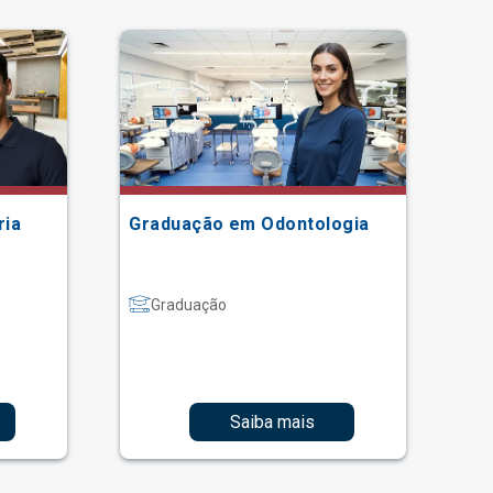
ria
Graduação em Odontologia
Gr
Graduação
Saiba mais