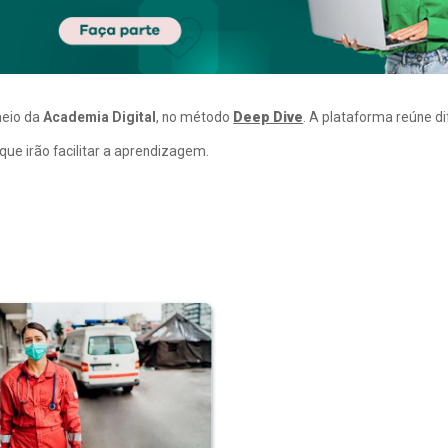
meio da
Academia Digital
, no método
Deep Dive
. A plataforma reúne d
ue irão facilitar a aprendizagem.