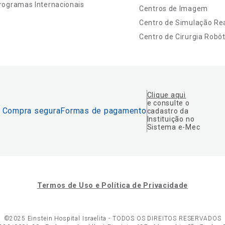
rogramas Internacionais
Centros de Imagem
Centro de Simulação Rea
Centro de Cirurgia Robót
Clique aqui
e consulte o
Compra segura
Formas de pagamento
cadastro da
Instituição no
Sistema e-Mec
Termos de Uso e Política de Privacidade
©2025 Einstein Hospital Israelita -
TODOS OS DIREITOS RESERVADOS