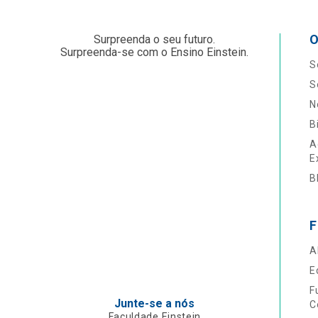
O
Surpreenda o seu futuro.
Surpreenda-se com o Ensino Einstein.
S
S
N
B
A
E
B
F
A
E
F
Junte-se a nós
C
Faculdade Einstein