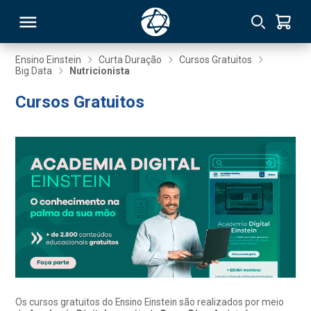
Ensino Einstein
Curta Duração
Cursos Gratuitos
Big Data
Nutricionista
RSO
Cursos Gratuitos
TIVAS
S
IN
ONAL
 MBA
Os cursos gratuitos do Ensino Einstein são realizados por meio
NTRO