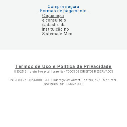
Compra segura
Formas de pagamento
Clique aqui
e consulte o
cadastro da
Instituição no
Sistema e-Mec
Termos de Uso e Política de Privacidade
©2025 Einstein Hospital Israelita -
TODOS OS DIREITOS RESERVADOS
CNPJ: 60.765.823/0001-30 - Endereço: Av. Albert Einstein, 627 - Morumbi -
São Paulo - SP - 05652-000
Ol