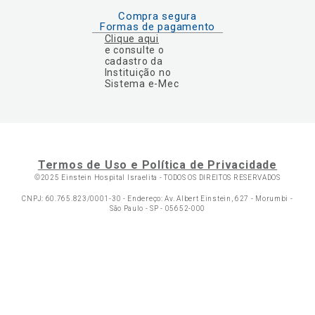
Compra segura
Formas de pagamento
Clique aqui
e consulte o
cadastro da
Instituição no
Sistema e-Mec
Termos de Uso e Política de Privacidade
©2025 Einstein Hospital Israelita -
TODOS OS DIREITOS RESERVADOS
CNPJ: 60.765.823/0001-30 - Endereço: Av. Albert Einstein, 627 - Morumbi -
São Paulo - SP - 05652-000
Ol