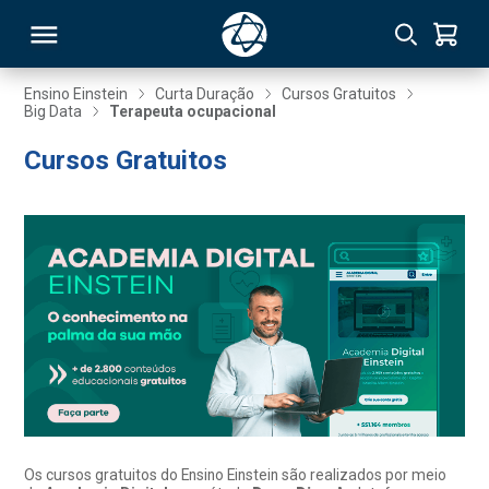
Ensino Einstein
Curta Duração
Cursos Gratuitos
Big Data
Terapeuta ocupacional
RSO
Cursos Gratuitos
TIVAS
S
IN
ONAL
 MBA
Os cursos gratuitos do Ensino Einstein são realizados por meio
NTRO