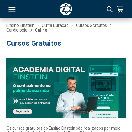
Ensino Einstein
Curta Duração
Cursos Gratuitos
Cardiologia
Online
RSO
Cursos Gratuitos
TIVAS
S
IN
ONAL
 MBA
Os cursos gratuitos do Ensino Einstein são realizados por meio
NTRO