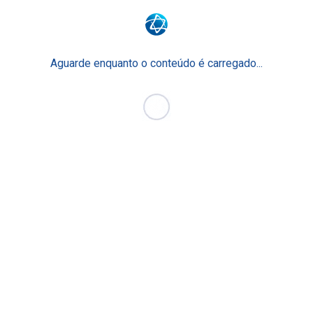
Quer saber mais sobre o
Aguarde enquanto o conteúdo é carregado...
Ensino Einstein?
Cadastre-se e receba informações sobre os nossos
cursos e eventos.
Preencha o formulário
Voltar ao topo
Surpreenda o seu futuro.