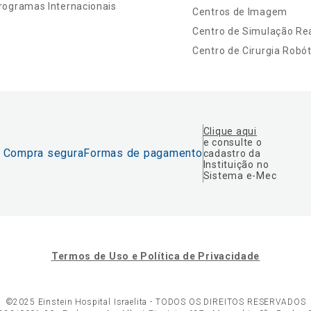
rogramas Internacionais
Centros de Imagem
Centro de Simulação Rea
Centro de Cirurgia Robót
Clique aqui
e consulte o
Compra segura
Formas de pagamento
cadastro da
Instituição no
Sistema e-Mec
Termos de Uso e Política de Privacidade
©2025 Einstein Hospital Israelita -
TODOS OS DIREITOS RESERVADOS