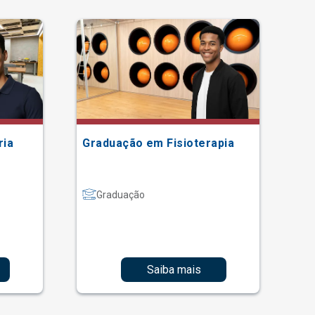
ria
Graduação em Fisioterapia
Gr
Graduação
Saiba mais