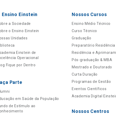
 Ensino Einstein
Nossos Cursos
obre a Sociedade
Ensino Médio Técnico
obre o Ensino Einstein
Curso Técnico
ossas Unidades
Graduação
iblioteca
Preparatório Residência
cademia Einstein de
Residência e Aprimora
xcelência Operacional
Pós-graduação & MBA
log Fique por Dentro
Mestrado e Doutorado
Curta Duração
aça Parte
Programas de Gestão
Eventos Científicos
lumni
Academia Digital Einstei
ducação em Saúde da População
undo de Estímulo ao
Nossos Centros
onhecimento