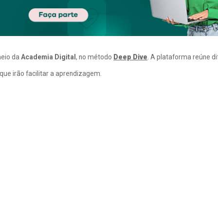
meio da
Academia Digital
, no método
Deep Dive
. A plataforma reúne d
ue irão facilitar a aprendizagem.