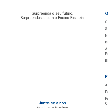
O
Surpreenda o seu futuro.
Surpreenda-se com o Ensino Einstein.
S
S
N
B
A
E
B
F
A
E
F
Junte-se a nós
C
Faculdade Einstein