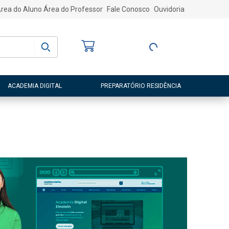
rea do Aluno
Área do Professor
Fale Conosco
Ouvidoria
Bem-vindo
(a)
Entre ou Cadastre-
se
ACADEMIA DIGITAL
PREPARATÓRIO RESIDÊNCIA