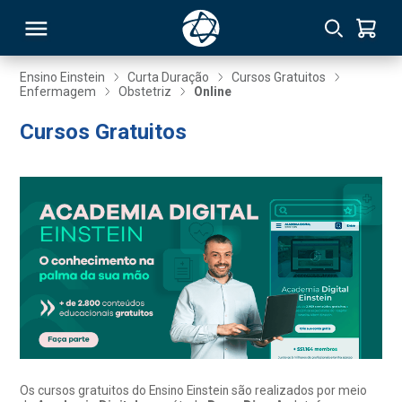
Ensino Einstein
Curta Duração
Cursos Gratuitos
Enfermagem
Obstetriz
Online
RSO
Cursos Gratuitos
TIVAS
S
IN
ONAL
 MBA
Os cursos gratuitos do Ensino Einstein são realizados por meio
NTRO