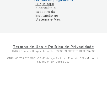
Formas de pagamento
Clique aqui
e consulte o
cadastro da
Instituição no
Sistema e-Mec
Termos de Uso e Política de Privacidade
©2025 Einstein Hospital Israelita -
TODOS OS DIREITOS RESERVADOS
CNPJ: 60.765.823/0001-30 - Endereço: Av. Albert Einstein, 627 - Morumbi -
São Paulo - SP - 05652-000
Ol
C
p