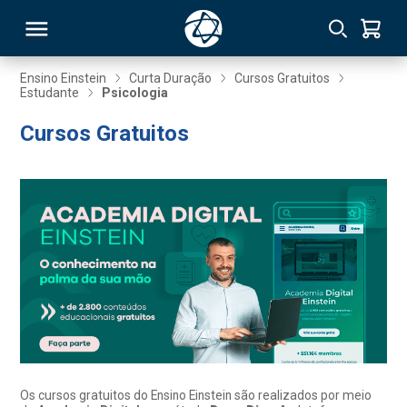
Ensino Einstein
Curta Duração
Cursos Gratuitos
Estudante
Psicologia
RSO
Cursos Gratuitos
TIVAS
S
IN
ONAL
 MBA
Os cursos gratuitos do Ensino Einstein são realizados por meio
NTRO