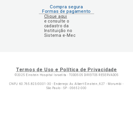
Compra segura
Formas de pagamento
Clique aqui
e consulte o
cadastro da
Instituição no
Sistema e-Mec
Termos de Uso e Política de Privacidade
©2025 Einstein Hospital Israelita -
TODOS OS DIREITOS RESERVADOS
CNPJ: 60.765.823/0001-30 - Endereço: Av. Albert Einstein, 627 - Morumbi -
São Paulo - SP - 05652-000
Ol