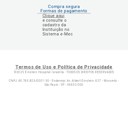
Compra segura
Formas de pagamento
Clique aqui
e consulte o
cadastro da
Instituição no
Sistema e-Mec
Termos de Uso e Política de Privacidade
©2025 Einstein Hospital Israelita -
TODOS OS DIREITOS RESERVADOS
CNPJ: 60.765.823/0001-30 - Endereço: Av. Albert Einstein, 627 - Morumbi -
São Paulo - SP - 05652-000
Ol