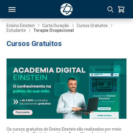
Ensino Einstein
Curta Duração
Cursos Gratuitos
Estudante
Terapia Ocupacional
RSO
Cursos Gratuitos
TIVAS
S
IN
ONAL
 MBA
Os cursos gratuitos do Ensino Einstein são realizados por meio
NTRO