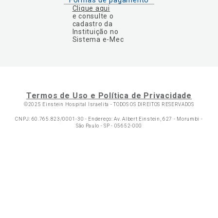
Formas de pagamento
Clique aqui
e consulte o
cadastro da
Instituição no
Sistema e-Mec
Termos de Uso e Política de Privacidade
©2025 Einstein Hospital Israelita -
TODOS OS DIREITOS RESERVADOS
CNPJ: 60.765.823/0001-30 - Endereço: Av. Albert Einstein, 627 - Morumbi -
São Paulo - SP - 05652-000
Ol
C
p