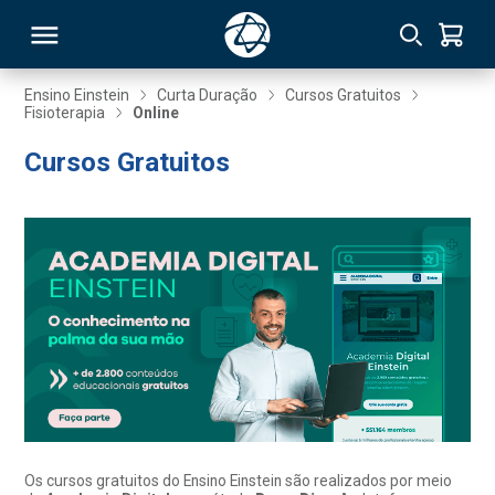
Ensino Einstein
Curta Duração
Cursos Gratuitos
Fisioterapia
Online
RSO
Cursos Gratuitos
TIVAS
S
IN
ONAL
 MBA
Os cursos gratuitos do Ensino Einstein são realizados por meio
NTRO