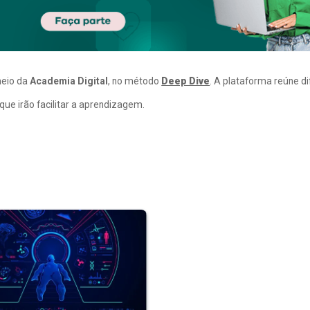
meio da
Academia Digital
, no método
Deep Dive
. A plataforma reúne d
ue irão facilitar a aprendizagem.