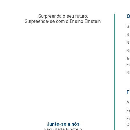
O
Surpreenda o seu futuro.
Surpreenda-se com o Ensino Einstein.
S
S
N
B
A
E
B
F
A
E
F
Junte-se a nós
C
Faculdade Einstein