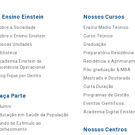
 Ensino Einstein
Nossos Cursos
obre a Sociedade
Ensino Médio Técnico
obre o Ensino Einstein
Curso Técnico
ossas Unidades
Graduação
iblioteca
Preparatório Residência
cademia Einstein de
Residência e Aprimora
xcelência Operacional
Pós-graduação & MBA
log Fique por Dentro
Mestrado e Doutorado
Curta Duração
aça Parte
Programas de Gestão
Eventos Científicos
lumni
Academia Digital Einstei
ducação em Saúde da População
undo de Estímulo ao
Nossos Centros
onhecimento