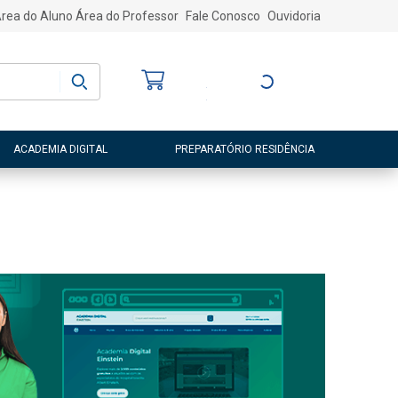
rea do Aluno
Área do Professor
Fale Conosco
Ouvidoria
Bem-vindo
(a)
Entre ou Cadastre-
se
ACADEMIA DIGITAL
PREPARATÓRIO RESIDÊNCIA