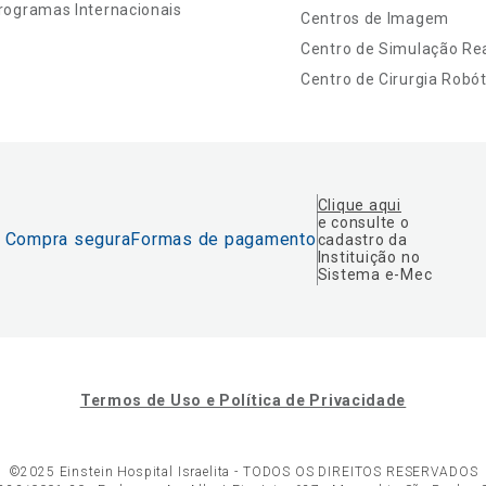
rogramas Internacionais
Centros de Imagem
Centro de Simulação Rea
Centro de Cirurgia Robót
Clique aqui
e consulte o
Compra segura
Formas de pagamento
cadastro da
Instituição no
Sistema e-Mec
Termos de Uso e Política de Privacidade
©2025 Einstein Hospital Israelita -
TODOS OS DIREITOS RESERVADOS