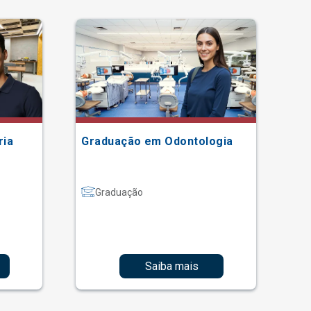
ria
Graduação em Odontologia
Gr
Graduação
Saiba mais