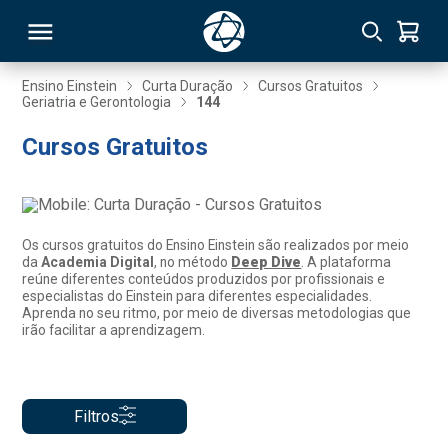
Ensino Einstein
Curta Duração
Cursos Gratuitos
Geriatria e Gerontologia
144
RSO
Cursos Gratuitos
TIVAS
S
IN
Os cursos gratuitos do Ensino Einstein são realizados por meio
da
Academia Digital
, no método
Deep Dive
. A plataforma
ONAL
reúne diferentes conteúdos produzidos por profissionais e
especialistas do Einstein para diferentes especialidades.
Aprenda no seu ritmo, por meio de diversas metodologias que
irão facilitar a aprendizagem.
 MBA
Filtros
NTRO