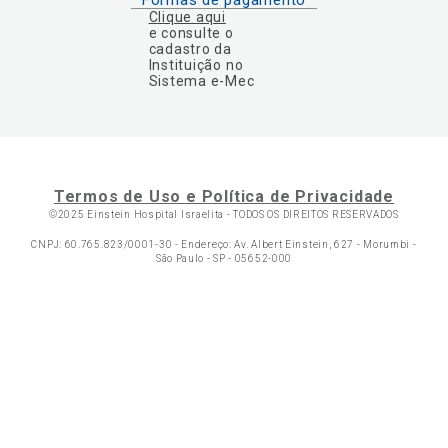
Formas de pagamento
Clique aqui
e consulte o
cadastro da
Instituição no
Sistema e-Mec
Termos de Uso e Política de Privacidade
©2025 Einstein Hospital Israelita -
TODOS OS DIREITOS RESERVADOS
CNPJ: 60.765.823/0001-30 - Endereço: Av. Albert Einstein, 627 - Morumbi -
São Paulo - SP - 05652-000
Ol
C
p