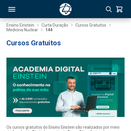
Ensino Einstein
Curta Duração
Cursos Gratuitos
Medicina Nuclear
144
RSO
Cursos Gratuitos
TIVAS
S
IN
ONAL
 MBA
Os cursos gratuitos do Ensino Einstein são realizados por meio
NTRO