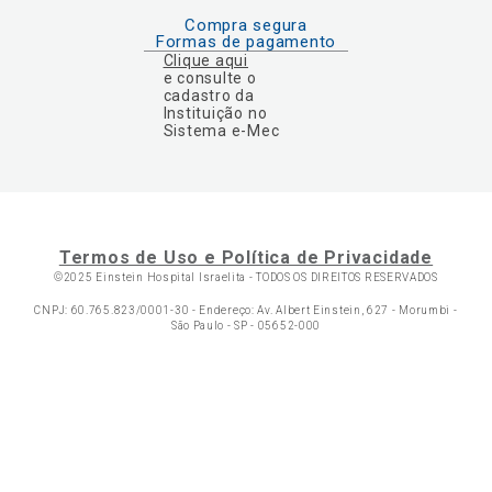
Compra segura
Formas de pagamento
Clique aqui
e consulte o
cadastro da
Instituição no
Sistema e-Mec
Termos de Uso e Política de Privacidade
©2025 Einstein Hospital Israelita -
TODOS OS DIREITOS RESERVADOS
CNPJ: 60.765.823/0001-30 - Endereço: Av. Albert Einstein, 627 - Morumbi -
São Paulo - SP - 05652-000
Ol