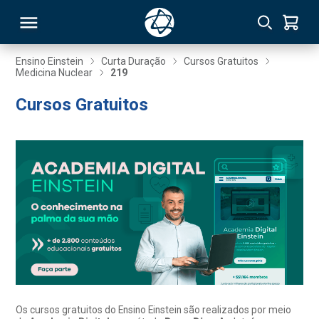
Ensino Einstein
Curta Duração
Cursos Gratuitos
Medicina Nuclear
219
RSO
Cursos Gratuitos
TIVAS
S
IN
ONAL
 MBA
Os cursos gratuitos do Ensino Einstein são realizados por meio
NTRO