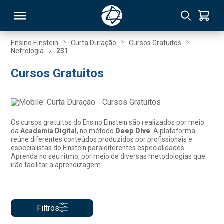
Ensino Einstein
Curta Duração
Cursos Gratuitos
Nefrologia
231
RSO
Cursos Gratuitos
TIVAS
S
IN
Os cursos gratuitos do Ensino Einstein são realizados por meio
da
Academia Digital
, no método
Deep Dive
. A plataforma
ONAL
reúne diferentes conteúdos produzidos por profissionais e
especialistas do Einstein para diferentes especialidades.
Aprenda no seu ritmo, por meio de diversas metodologias que
irão facilitar a aprendizagem.
 MBA
Filtros
NTRO