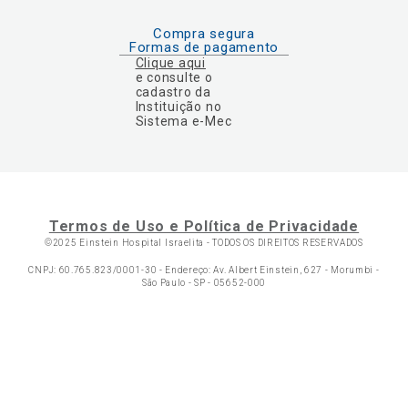
Compra segura
Formas de pagamento
Clique aqui
e consulte o
cadastro da
Instituição no
Sistema e-Mec
Termos de Uso e Política de Privacidade
©2025 Einstein Hospital Israelita -
TODOS OS DIREITOS RESERVADOS
CNPJ: 60.765.823/0001-30 - Endereço: Av. Albert Einstein, 627 - Morumbi -
São Paulo - SP - 05652-000
Ol