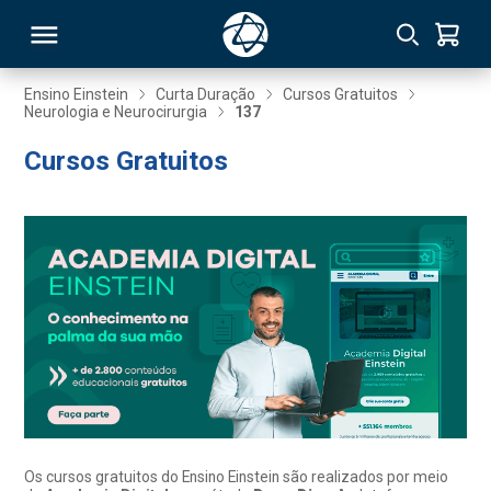
Ensino Einstein
Curta Duração
Cursos Gratuitos
Neurologia e Neurocirurgia
137
RSO
Cursos Gratuitos
TIVAS
S
IN
ONAL
 MBA
Os cursos gratuitos do Ensino Einstein são realizados por meio
NTRO