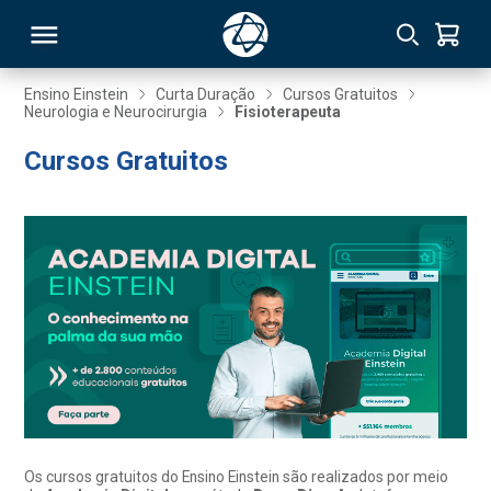
Ensino Einstein
Curta Duração
Cursos Gratuitos
Neurologia e Neurocirurgia
Fisioterapeuta
RSO
Cursos Gratuitos
TIVAS
S
IN
ONAL
 MBA
Os cursos gratuitos do Ensino Einstein são realizados por meio
NTRO