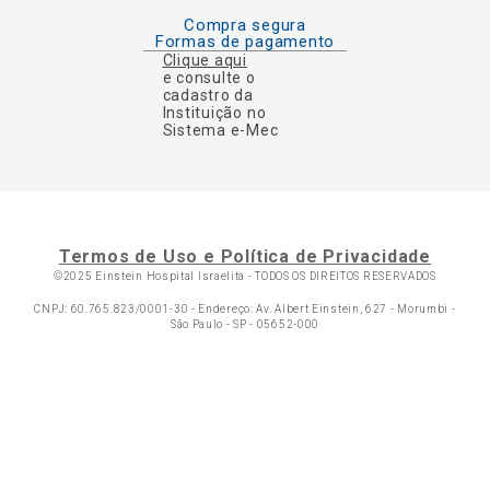
Compra segura
Formas de pagamento
Clique aqui
e consulte o
cadastro da
Instituição no
Sistema e-Mec
Termos de Uso e Política de Privacidade
©2025 Einstein Hospital Israelita -
TODOS OS DIREITOS RESERVADOS
CNPJ: 60.765.823/0001-30 - Endereço: Av. Albert Einstein, 627 - Morumbi -
São Paulo - SP - 05652-000
Ol