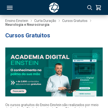
Ensino Einstein
Curta Duração
Cursos Gratuitos
Neurologia e Neurocirurgia
RSO
Cursos Gratuitos
TIVAS
S
IN
ONAL
 MBA
Os cursos gratuitos do Ensino Einstein são realizados por meio
NTRO