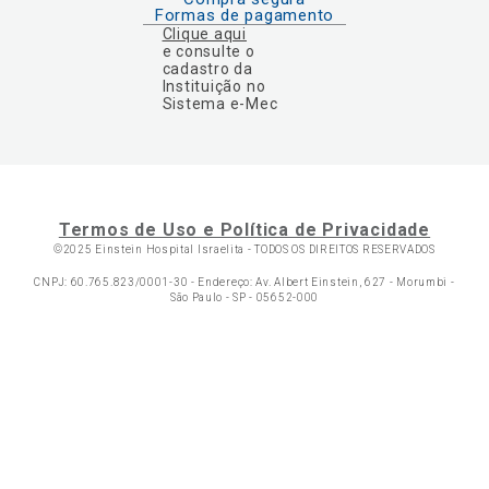
Formas de pagamento
Clique aqui
e consulte o
cadastro da
Instituição no
Sistema e-Mec
Termos de Uso e Política de Privacidade
©2025 Einstein Hospital Israelita -
TODOS OS DIREITOS RESERVADOS
CNPJ: 60.765.823/0001-30 - Endereço: Av. Albert Einstein, 627 - Morumbi -
São Paulo - SP - 05652-000
Ol
C