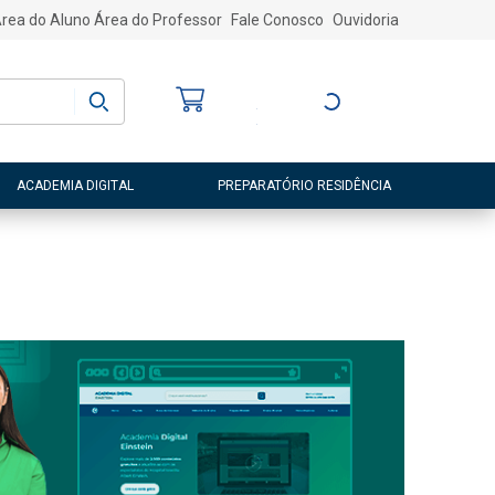
rea do Aluno
Área do Professor
Fale Conosco
Ouvidoria
Bem-vindo
(a)
Entre ou Cadastre-
se
ACADEMIA DIGITAL
PREPARATÓRIO RESIDÊNCIA