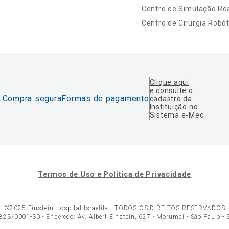
Centro de Simulação Rea
Centro de Cirurgia Robót
Clique aqui
e consulte o
Compra segura
Formas de pagamento
cadastro da
Instituição no
Sistema e-Mec
Termos de Uso e Política de Privacidade
©2025 Einstein Hospital Israelita -
TODOS OS DIREITOS RESERVADOS
23/0001-30 - Endereço: Av. Albert Einstein, 627 - Morumbi - São Paulo -