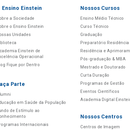
 Ensino Einstein
Nossos Cursos
obre a Sociedade
Ensino Médio Técnico
obre o Ensino Einstein
Curso Técnico
ossas Unidades
Graduação
iblioteca
Preparatório Residência
cademia Einstein de
Residência e Aprimora
xcelência Operacional
Pós-graduação & MBA
log Fique por Dentro
Mestrado e Doutorado
Curta Duração
aça Parte
Programas de Gestão
Eventos Científicos
lumni
Academia Digital Einstei
ducação em Saúde da População
undo de Estímulo ao
Nossos Centros
onhecimento
rogramas Internacionais
Centros de Imagem