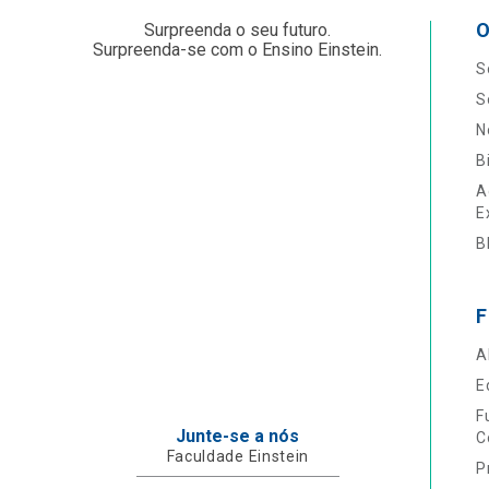
O
Surpreenda o seu futuro.
Surpreenda-se com o Ensino Einstein.
S
S
N
B
A
E
B
F
A
E
F
Junte-se a nós
C
Faculdade Einstein
P