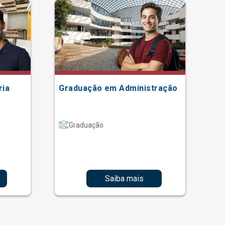
ria
Graduação em Administração
Gr
Graduação
Saiba mais