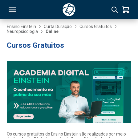
Ensino Einstein
Curta Duração
Cursos Gratuitos
Neuropsicologia
Online
RSO
Cursos Gratuitos
TIVAS
S
IN
ONAL
 MBA
Os cursos gratuitos do Ensino Einstein são realizados por meio
NTRO