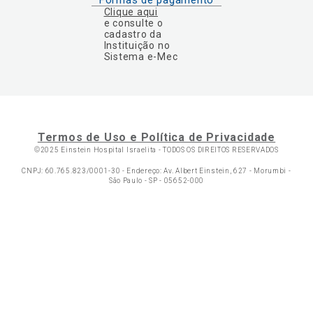
Formas de pagamento
Clique aqui
e consulte o
cadastro da
Instituição no
Sistema e-Mec
Termos de Uso e Política de Privacidade
©2025 Einstein Hospital Israelita -
TODOS OS DIREITOS RESERVADOS
CNPJ: 60.765.823/0001-30 - Endereço: Av. Albert Einstein, 627 - Morumbi -
São Paulo - SP - 05652-000
Ol
C
p