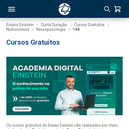
Ensino Einstein
Curta Duração
Cursos Gratuitos
Nutricionista
Neuropsicologia
144
RSO
Cursos Gratuitos
TIVAS
S
IN
ONAL
 MBA
Os cursos gratuitos do Ensino Einstein são realizados por meio
NTRO