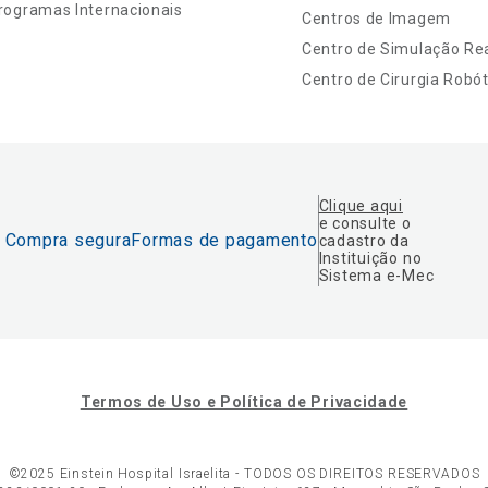
rogramas Internacionais
Centros de Imagem
Centro de Simulação Rea
Centro de Cirurgia Robót
Clique aqui
e consulte o
Compra segura
Formas de pagamento
cadastro da
Instituição no
Sistema e-Mec
Termos de Uso e Política de Privacidade
©2025 Einstein Hospital Israelita -
TODOS OS DIREITOS RESERVADOS