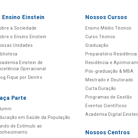
 Ensino Einstein
Nossos Cursos
obre a Sociedade
Ensino Médio Técnico
obre o Ensino Einstein
Curso Técnico
ossas Unidades
Graduação
iblioteca
Preparatório Residência
cademia Einstein de
Residência e Aprimora
xcelência Operacional
Pós-graduação & MBA
log Fique por Dentro
Mestrado e Doutorado
Curta Duração
aça Parte
Programas de Gestão
Eventos Científicos
lumni
Academia Digital Einstei
ducação em Saúde da População
undo de Estímulo ao
Nossos Centros
onhecimento