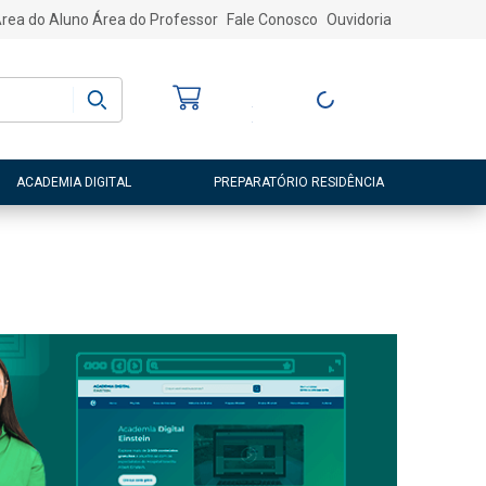
rea do Aluno
Área do Professor
Fale Conosco
Ouvidoria
Bem-vindo
(a)
Entre ou Cadastre-
se
ACADEMIA DIGITAL
PREPARATÓRIO RESIDÊNCIA