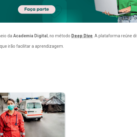
meio da
Academia Digital
, no método
Deep Dive
. A plataforma reúne d
ue irão facilitar a aprendizagem.