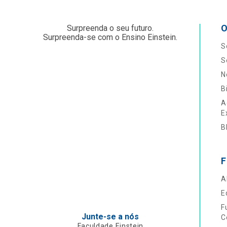
O
Surpreenda o seu futuro.
Surpreenda-se com o Ensino Einstein.
S
S
N
B
A
E
B
F
A
E
F
Junte-se a nós
C
Faculdade Einstein