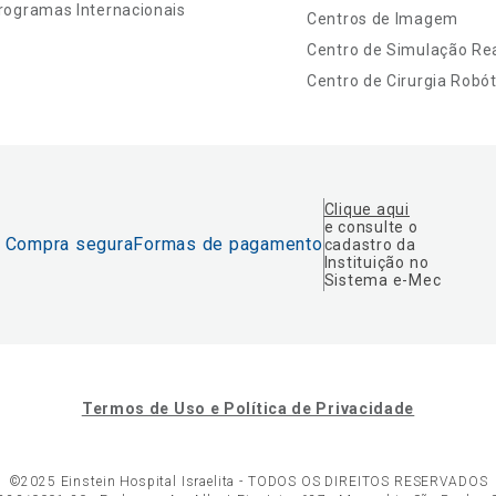
rogramas Internacionais
Centros de Imagem
Centro de Simulação Rea
Centro de Cirurgia Robót
Clique aqui
e consulte o
Compra segura
Formas de pagamento
cadastro da
Instituição no
Sistema e-Mec
Termos de Uso e Política de Privacidade
©2025 Einstein Hospital Israelita -
TODOS OS DIREITOS RESERVADOS