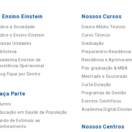
 Ensino Einstein
Nossos Cursos
obre a Sociedade
Ensino Médio Técnico
obre o Ensino Einstein
Curso Técnico
ossas Unidades
Graduação
iblioteca
Preparatório Residência
cademia Einstein de
Residência e Aprimora
xcelência Operacional
Pós-graduação & MBA
log Fique por Dentro
Mestrado e Doutorado
Curta Duração
aça Parte
Programas de Gestão
Eventos Científicos
lumni
Academia Digital Einstei
ducação em Saúde da População
undo de Estímulo ao
Nossos Centros
onhecimento