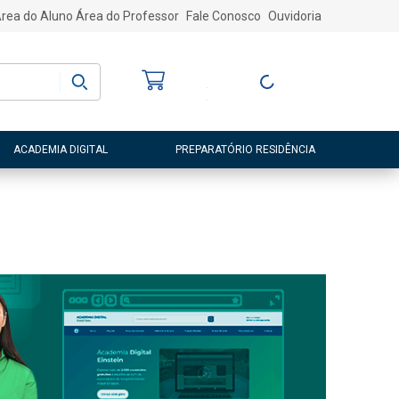
rea do Aluno
Área do Professor
Fale Conosco
Ouvidoria
Bem-vindo
(a)
Entre ou Cadastre-
se
ACADEMIA DIGITAL
PREPARATÓRIO RESIDÊNCIA