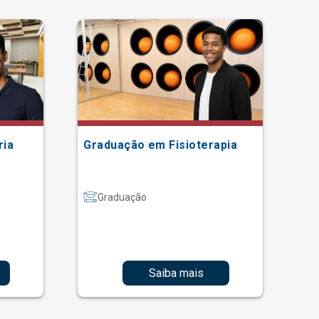
ria
Graduação em Fisioterapia
Gr
Graduação
Saiba mais