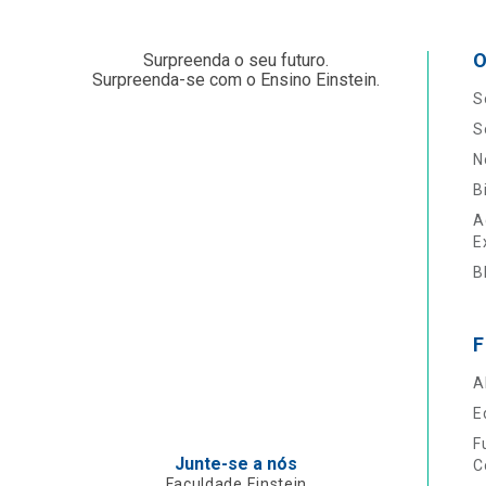
O
Surpreenda o seu futuro.
Surpreenda-se com o Ensino Einstein.
S
S
N
B
A
E
B
F
A
E
F
Junte-se a nós
C
Faculdade Einstein