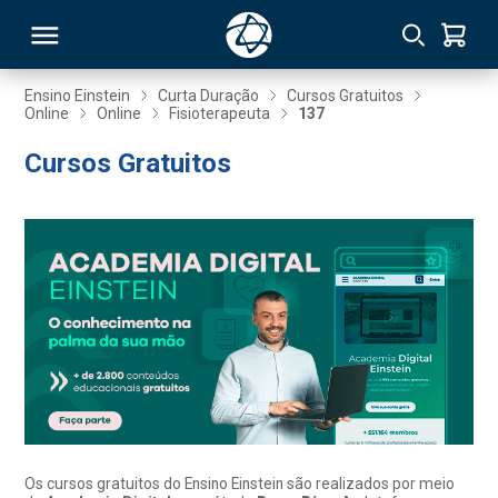
Ensino Einstein
Curta Duração
Cursos Gratuitos
Online
Online
Fisioterapeuta
137
RSO
Cursos Gratuitos
TIVAS
S
IN
ONAL
 MBA
Os cursos gratuitos do Ensino Einstein são realizados por meio
NTRO