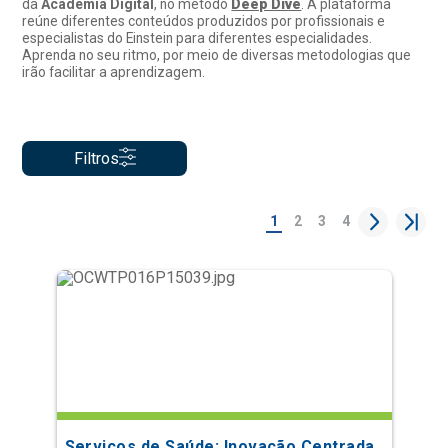
da
Academia Digital
, no método
Deep Dive
. A plataforma
reúne diferentes conteúdos produzidos por profissionais e
especialistas do Einstein para diferentes especialidades.
Aprenda no seu ritmo, por meio de diversas metodologias que
irão facilitar a aprendizagem.
Filtros
1
2
3
4
Serviços de Saúde: Inovação Centrada