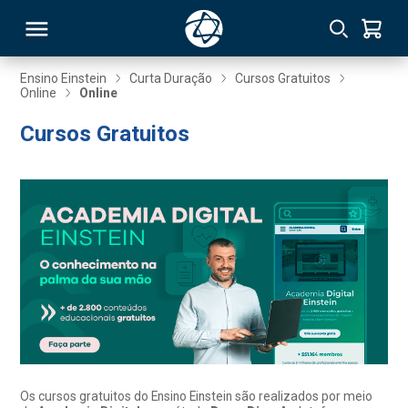
Ensino Einstein
Curta Duração
Cursos Gratuitos
Online
Online
RSO
Cursos Gratuitos
TIVAS
S
IN
ONAL
 MBA
Os cursos gratuitos do Ensino Einstein são realizados por meio
NTRO