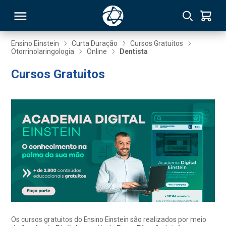
Ensino Einstein
Curta Duração
Cursos Gratuitos
Otorrinolaringologia
Online
Dentista
RSO
Cursos Gratuitos
TIVAS
S
IN
ONAL
 MBA
Os cursos gratuitos do Ensino Einstein são realizados por meio
NTRO