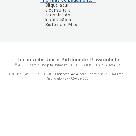
Formas de pagamento
Clique aqui
e consulte o
cadastro da
Instituição no
Sistema e-Mec
Termos de Uso e Política de Privacidade
©2025 Einstein Hospital Israelita -
TODOS OS DIREITOS RESERVADOS
CNPJ: 60.765.823/0001-30 - Endereço: Av. Albert Einstein, 627 - Morumbi -
São Paulo - SP - 05652-000
Ol
C
p