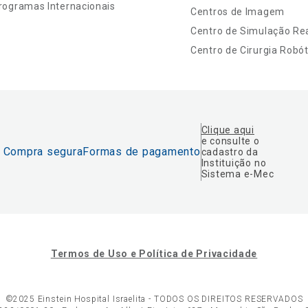
rogramas Internacionais
Centros de Imagem
Centro de Simulação Rea
Centro de Cirurgia Robót
Clique aqui
e consulte o
Compra segura
Formas de pagamento
cadastro da
Instituição no
Sistema e-Mec
Termos de Uso e Política de Privacidade
©2025 Einstein Hospital Israelita -
TODOS OS DIREITOS RESERVADOS