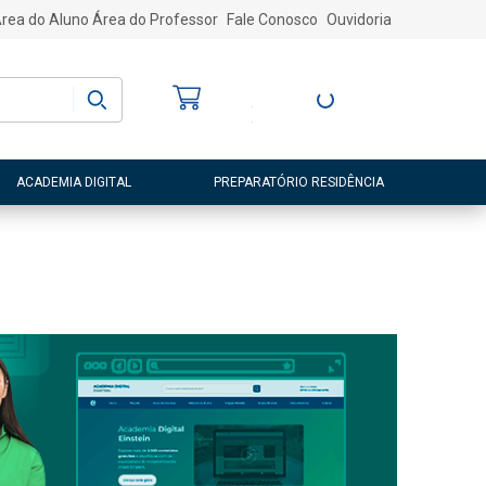
rea do Aluno
Área do Professor
Fale Conosco
Ouvidoria
Bem-vindo
(a)
Entre ou Cadastre-
se
ACADEMIA DIGITAL
PREPARATÓRIO RESIDÊNCIA