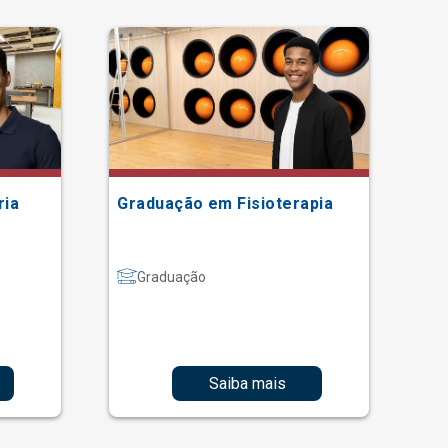
ria
Graduação em Fisioterapia
Gr
Graduação
Saiba mais