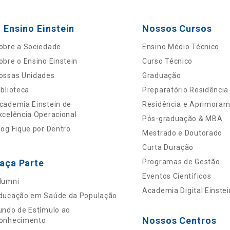
 Ensino Einstein
Nossos Cursos
obre a Sociedade
Ensino Médio Técnico
obre o Ensino Einstein
Curso Técnico
ossas Unidades
Graduação
iblioteca
Preparatório Residência
cademia Einstein de
Residência e Aprimora
xcelência Operacional
Pós-graduação & MBA
log Fique por Dentro
Mestrado e Doutorado
Curta Duração
aça Parte
Programas de Gestão
Eventos Científicos
lumni
Academia Digital Einstei
ducação em Saúde da População
undo de Estímulo ao
Nossos Centros
onhecimento