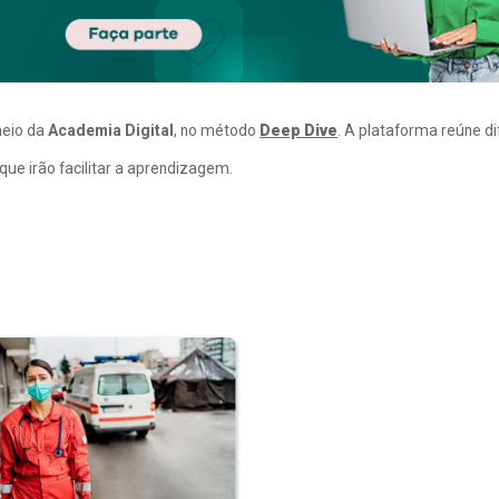
meio da
Academia Digital
, no método
Deep Dive
. A plataforma reúne d
ue irão facilitar a aprendizagem.