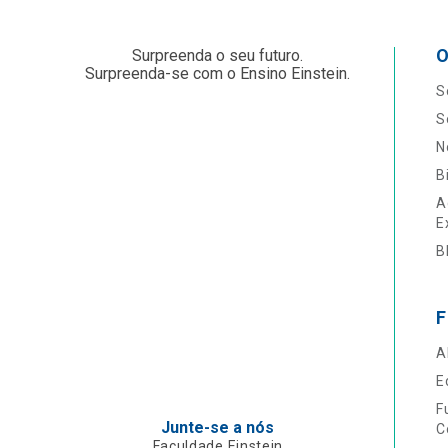
O
Surpreenda o seu futuro.
Surpreenda-se com o Ensino Einstein.
S
S
N
B
A
E
B
F
A
E
F
Junte-se a nós
C
Faculdade Einstein