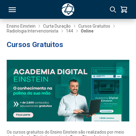
Ensino Einstein
Curta Duração
Cursos Gratuitos
Radiologia Intervencionista
144
Online
RSO
Cursos Gratuitos
TIVAS
S
IN
ONAL
 MBA
Os cursos gratuitos do Ensino Einstein são realizados por meio
NTRO