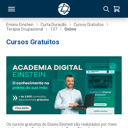
Ensino Einstein
Curta Duração
Cursos Gratuitos
Terapia Ocupacional
137
Online
RSO
Cursos Gratuitos
TIVAS
S
IN
ONAL
 MBA
Os cursos gratuitos do Ensino Einstein são realizados por meio
NTRO