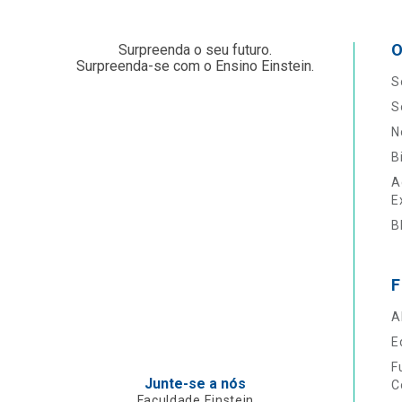
O
Surpreenda o seu futuro.
Surpreenda-se com o Ensino Einstein.
S
S
N
B
A
E
B
F
A
E
F
Junte-se a nós
C
Faculdade Einstein