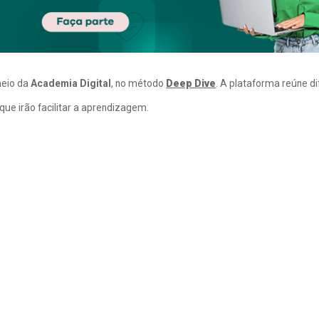
meio da
Academia Digital
, no método
Deep Dive
. A plataforma reúne d
ue irão facilitar a aprendizagem.