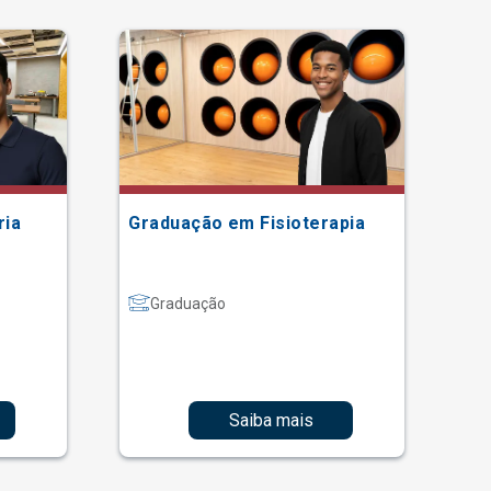
ria
Graduação em Fisioterapia
Gr
Graduação
Saiba mais