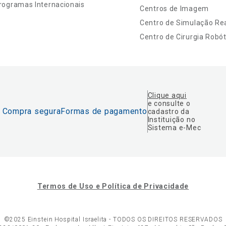
rogramas Internacionais
Centros de Imagem
Centro de Simulação Rea
Centro de Cirurgia Robót
Clique aqui
e consulte o
Compra segura
Formas de pagamento
cadastro da
Instituição no
Sistema e-Mec
Termos de Uso e Política de Privacidade
©2025 Einstein Hospital Israelita -
TODOS OS DIREITOS RESERVADOS