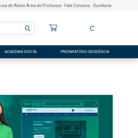
rea do Aluno
Área do Professor
Fale Conosco
Ouvidoria
Bem-vindo
(a)
Entre ou Cadastre-
se
ACADEMIA DIGITAL
PREPARATÓRIO RESIDÊNCIA