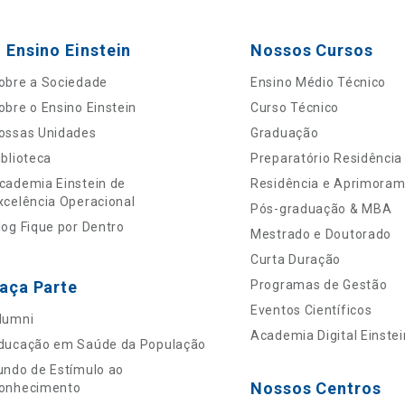
 Ensino Einstein
Nossos Cursos
obre a Sociedade
Ensino Médio Técnico
obre o Ensino Einstein
Curso Técnico
ossas Unidades
Graduação
iblioteca
Preparatório Residência
cademia Einstein de
Residência e Aprimora
xcelência Operacional
Pós-graduação & MBA
log Fique por Dentro
Mestrado e Doutorado
Curta Duração
aça Parte
Programas de Gestão
Eventos Científicos
lumni
Academia Digital Einstei
ducação em Saúde da População
undo de Estímulo ao
Nossos Centros
onhecimento