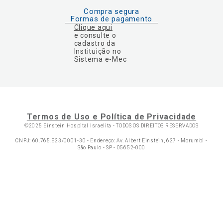
Compra segura
Formas de pagamento
Clique aqui
e consulte o
cadastro da
Instituição no
Sistema e-Mec
Termos de Uso e Política de Privacidade
©2025 Einstein Hospital Israelita -
TODOS OS DIREITOS RESERVADOS
CNPJ: 60.765.823/0001-30 - Endereço: Av. Albert Einstein, 627 - Morumbi -
São Paulo - SP - 05652-000
Ol