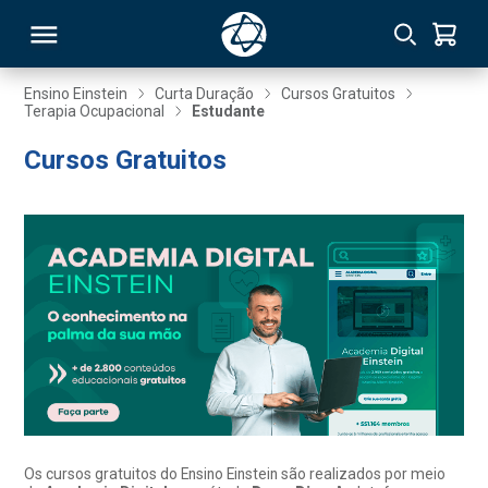
Ensino Einstein
Curta Duração
Cursos Gratuitos
Terapia Ocupacional
Estudante
RSO
Cursos Gratuitos
TIVAS
S
IN
ONAL
 MBA
Os cursos gratuitos do Ensino Einstein são realizados por meio
NTRO