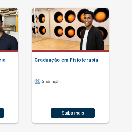
ria
Graduação em Fisioterapia
Gr
Graduação
Saiba mais