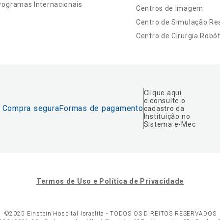
rogramas Internacionais
Centros de Imagem
Centro de Simulação Rea
Centro de Cirurgia Robót
Clique aqui
e consulte o
Compra segura
Formas de pagamento
cadastro da
Instituição no
Sistema e-Mec
Termos de Uso e Política de Privacidade
©2025 Einstein Hospital Israelita -
TODOS OS DIREITOS RESERVADOS