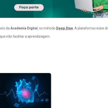
meio da
Academia Digital
, no método
Deep Dive
. A plataforma reúne d
ue irão facilitar a aprendizagem.