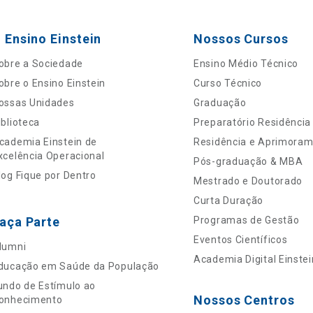
 Ensino Einstein
Nossos Cursos
obre a Sociedade
Ensino Médio Técnico
obre o Ensino Einstein
Curso Técnico
ossas Unidades
Graduação
iblioteca
Preparatório Residência
cademia Einstein de
Residência e Aprimora
xcelência Operacional
Pós-graduação & MBA
log Fique por Dentro
Mestrado e Doutorado
Curta Duração
aça Parte
Programas de Gestão
Eventos Científicos
lumni
Academia Digital Einstei
ducação em Saúde da População
undo de Estímulo ao
Nossos Centros
onhecimento