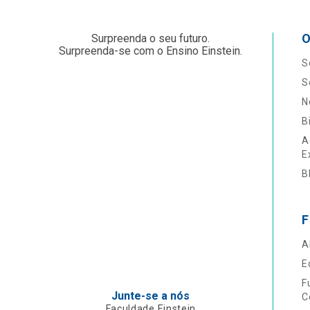
O
Surpreenda o seu futuro.
Surpreenda-se com o Ensino Einstein.
S
S
N
B
A
E
B
F
A
E
F
Junte-se a nós
C
Faculdade Einstein