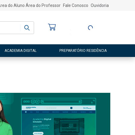
rea do Aluno
Área do Professor
Fale Conosco
Ouvidoria
Bem-vindo
(a)
Entre ou Cadastre-
se
ACADEMIA DIGITAL
PREPARATÓRIO RESIDÊNCIA