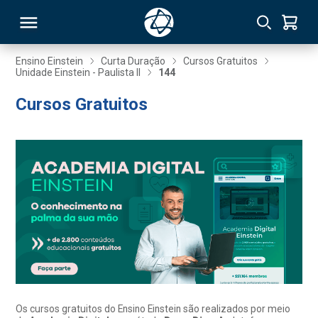
Ensino Einstein
Curta Duração
Cursos Gratuitos
Unidade Einstein - Paulista II
144
RSO
Cursos Gratuitos
TIVAS
S
IN
ONAL
 MBA
Os cursos gratuitos do Ensino Einstein são realizados por meio
NTRO