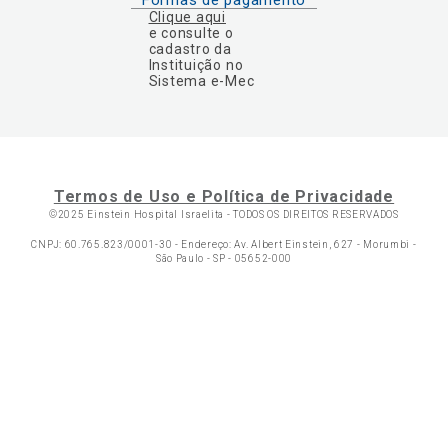
Formas de pagamento
Clique aqui
e consulte o
cadastro da
Instituição no
Sistema e-Mec
Termos de Uso e Política de Privacidade
©2025 Einstein Hospital Israelita -
TODOS OS DIREITOS RESERVADOS
CNPJ: 60.765.823/0001-30 - Endereço: Av. Albert Einstein, 627 - Morumbi -
São Paulo - SP - 05652-000
Ol
C
p