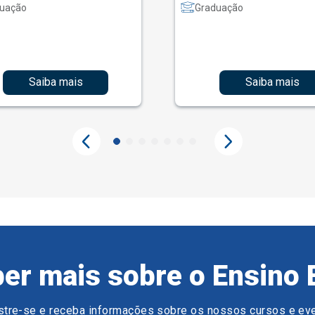
uação
Graduação
Saiba mais
Saiba mais
er mais sobre o Ensino 
tre-se e receba informações sobre os nossos cursos e ev