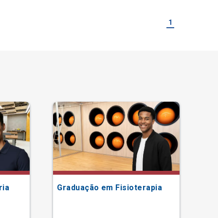
1
ria
Graduação em Fisioterapia
Gr