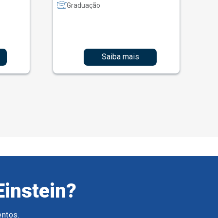
Graduação
Saiba mais
Einstein?
entos.