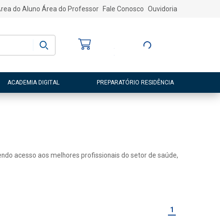
rea do Aluno
Área do Professor
Fale Conosco
Ouvidoria
Bem-vindo
(a)
Entre ou Cadastre-
se
ACADEMIA DIGITAL
PREPARATÓRIO RESIDÊNCIA
 tendo acesso aos melhores profissionais do setor de saúde,
1