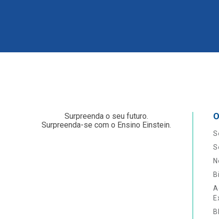
O
Surpreenda o seu futuro.
Surpreenda-se com o Ensino Einstein.
S
S
N
B
A
E
B