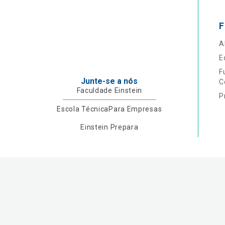
F
A
E
F
Junte-se a nós
C
Faculdade Einstein
P
Escola Técnica
Para Empresas
Einstein Prepara