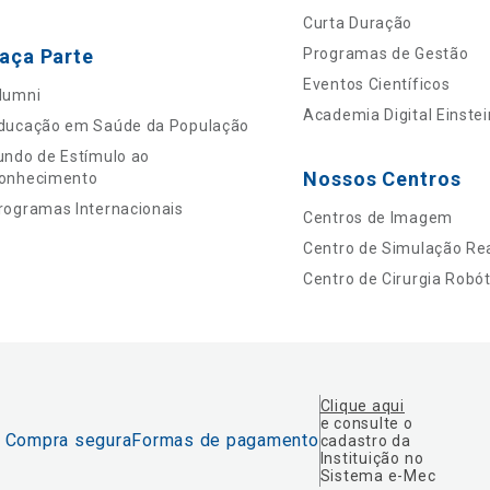
Curta Duração
aça Parte
Programas de Gestão
Eventos Científicos
lumni
Academia Digital Einstei
ducação em Saúde da População
undo de Estímulo ao
Nossos Centros
onhecimento
rogramas Internacionais
Centros de Imagem
Centro de Simulação Rea
Centro de Cirurgia Robót
Clique aqui
e consulte o
Compra segura
Formas de pagamento
cadastro da
Instituição no
Sistema e-Mec