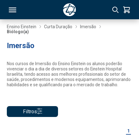
Ensino Einstein
Curta Duração
Imersão
Biólogo(a)
RSO
Imersão
TIVAS
Nos cursos de Imersão do Ensino Einstein os alunos poderão
vivenciar o dia a dia de diversos setores do Einstein Hospital
S
IN
Israelita, tendo acesso aos melhores profissionais do setor de
saúde, procedimentos e modernos equipamentos, aprimorando
habilidades e se qualificando para o mercado de trabalho.
ONAL
Filtros
 MBA
1
NTRO