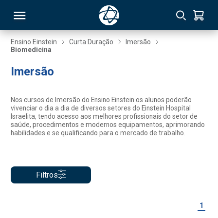
Ensino Einstein
Curta Duração
Imersão
Biomedicina
RSO
Imersão
TIVAS
Nos cursos de Imersão do Ensino Einstein os alunos poderão
vivenciar o dia a dia de diversos setores do Einstein Hospital
S
IN
Israelita, tendo acesso aos melhores profissionais do setor de
saúde, procedimentos e modernos equipamentos, aprimorando
habilidades e se qualificando para o mercado de trabalho.
ONAL
Filtros
 MBA
1
NTRO