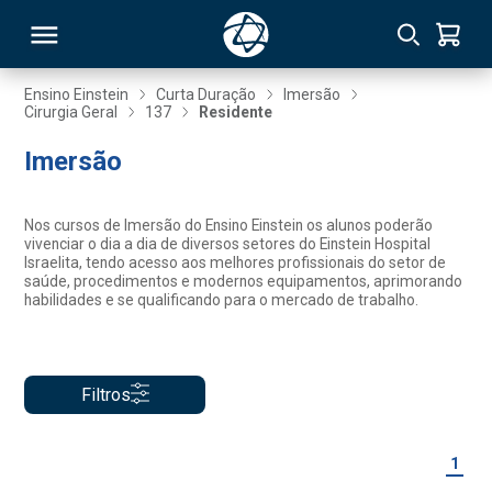
Ensino Einstein
Curta Duração
Imersão
Cirurgia Geral
137
Residente
RSO
Imersão
TIVAS
Nos cursos de Imersão do Ensino Einstein os alunos poderão
vivenciar o dia a dia de diversos setores do Einstein Hospital
S
IN
Israelita, tendo acesso aos melhores profissionais do setor de
saúde, procedimentos e modernos equipamentos, aprimorando
habilidades e se qualificando para o mercado de trabalho.
ONAL
Filtros
 MBA
1
NTRO