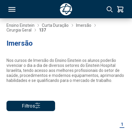
Ensino Einstein
Curta Duração
Imersão
Cirurgia Geral
137
RSO
Imersão
TIVAS
Nos cursos de Imersão do Ensino Einstein os alunos poderão
vivenciar o dia a dia de diversos setores do Einstein Hospital
S
IN
Israelita, tendo acesso aos melhores profissionais do setor de
saúde, procedimentos e modernos equipamentos, aprimorando
habilidades e se qualificando para o mercado de trabalho.
ONAL
Filtros
 MBA
1
NTRO