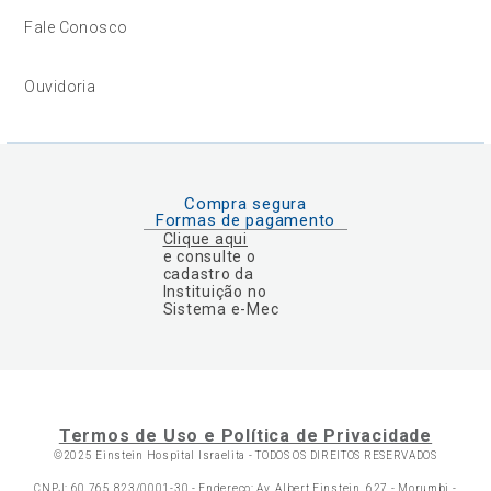
Fale Conosco
Ouvidoria
Compra segura
Formas de pagamento
Clique aqui
e consulte o
cadastro da
Instituição no
Sistema e-Mec
Termos de Uso e Política de Privacidade
©2025 Einstein Hospital Israelita -
TODOS OS DIREITOS RESERVADOS
CNPJ: 60.765.823/0001-30 - Endereço: Av. Albert Einstein, 627 - Morumbi -