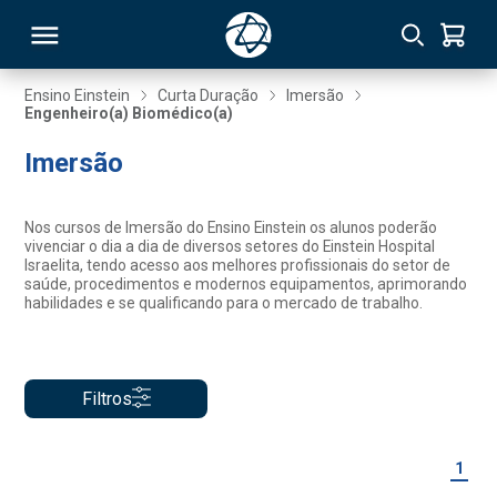
Ensino Einstein
Curta Duração
Imersão
Engenheiro(a) Biomédico(a)
RSO
Imersão
TIVAS
Nos cursos de Imersão do Ensino Einstein os alunos poderão
vivenciar o dia a dia de diversos setores do Einstein Hospital
S
IN
Israelita, tendo acesso aos melhores profissionais do setor de
saúde, procedimentos e modernos equipamentos, aprimorando
habilidades e se qualificando para o mercado de trabalho.
ONAL
Filtros
 MBA
1
NTRO