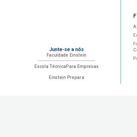
F
A
E
F
Junte-se a nós
C
Faculdade Einstein
P
Escola Técnica
Para Empresas
Einstein Prepara