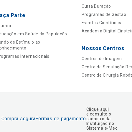
Curta Duração
aça Parte
Programas de Gestão
Eventos Científicos
lumni
Academia Digital Einstei
ducação em Saúde da População
undo de Estímulo ao
Nossos Centros
onhecimento
rogramas Internacionais
Centros de Imagem
Centro de Simulação Rea
Centro de Cirurgia Robót
Clique aqui
e consulte o
Compra segura
Formas de pagamento
cadastro da
Instituição no
Sistema e-Mec