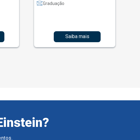
Graduação
Saiba mais
Einstein?
entos.