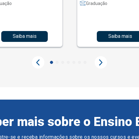
uação
Graduação
Saiba mais
Saiba mais
er mais sobre o Ensino 
tre-se e receba informações sobre os nossos cursos e ev