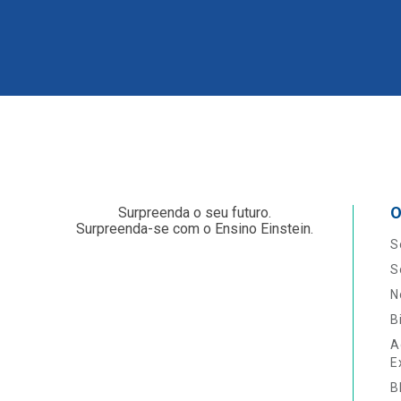
O
Surpreenda o seu futuro.
Surpreenda-se com o Ensino Einstein.
S
S
N
B
A
E
B