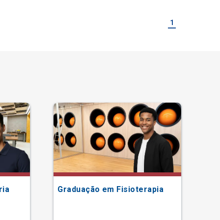
1
ria
Graduação em Fisioterapia
Gr