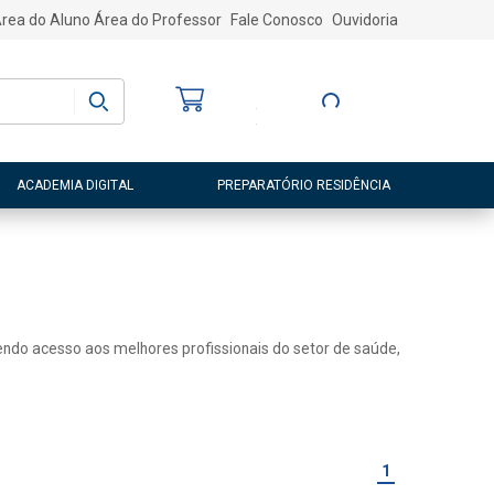
rea do Aluno
Área do Professor
Fale Conosco
Ouvidoria
Bem-vindo
(a)
Entre ou Cadastre-
se
ACADEMIA DIGITAL
PREPARATÓRIO RESIDÊNCIA
 tendo acesso aos melhores profissionais do setor de saúde,
1